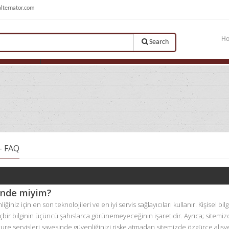
alternator.com
H
Search
ARE PARTS
 - FAQ
vende miyim?
iniz için en son teknolojileri ve en iyi servis sağlayıcıları kullanır. Kişisel bilg
hiçbir bilginin üçüncü şahıslarca görünemeyeceğinin işaretidir. Ayrıca; sitemi
cure servisleri sayesinde güvenliğinizi riske atmadan sitemizde özgürce alışver