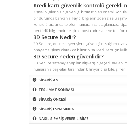
Kredi kartı güvenlik kontrolü gerekli 
Kişisel bilgilerinizin güvenliği bizim için en önemli konul
bir durumda bankanız, kayıtlı bilgilerinizden size ulaşır v
kontrolü sırasında telefon numaranıza ulaşılamazsa sipari
her türlü bilgilendirme için e-posta adresiniz ve telefon 
3D Secure Nedir?
3D Secure, online alışverişlerin güvenliğini sağlamak amacı
onaylama işlemi olarak da bilinir. Visa Kredi Kartı için k
3D Secure neden güvenlidir?
3D Secure sistemiyle yapılan alışverişin geçerli sayılabil
numaranız başkaları tarafından biliniyor olsa bile, şifre
SİPARİŞ ANI
TESLİMAT SONRASI
SİPARİŞ ÖNCESİ
SİPARİŞ ESNASINDA
NASIL SİPARİŞ VEREBİLİRİM?