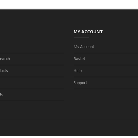
MY ACCOUNT
My Account
Search
Basket
ucts
Help
Support
Us