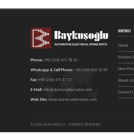
MENU
Home
Product 
Phone:
+90 (216) 471 78 76
New Prod
Whatsapp & Cell Phone:
+90 (549) 650 19 59
Fax:
+90 (216) 471 17 72
About Us
E-Mail:
info@startersalternator.com
Contact 
Web Site:
www.startersalternator.com
© 2026 BAYKUSOGLU - COPYRIGT RESERVED.