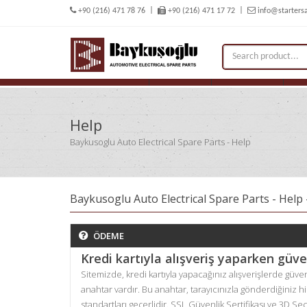
+90 (216) 471 78 76
+90 (216) 471 17 72
info@starters
ALTERNATOR
STARTER
DC MOTOR
SP
Help
Baykusoglu Auto Electrical Spare Parts - Help
Baykusoglu Auto Electrical Spare Parts - Help
ÖDEME
Kredi kartıyla alışveriş yaparken gü
Sitemizde, kredi kartıyla yapacağınız alışverişlerde güvenliğ
anahtar vardır. Bu anahtar, tarayıcınızla gönderdiğiniz 
standartları geçerlidir. SSL Güvenlik Sertifikası ve 3D Se