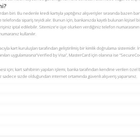
mi?
ardan biri. Bu nedenle kredi kartıyla yaptığınız alışverişler sırasında bazen ban
e telefonda sipariş teyidi alır. Bunun için, bankanızda kayıtlı bulunan kişisel 
şiniz iptal edilebilir. Sitemize'e üye olurken verdiğiniz telefon numarasının
numaranız kullanılır.
yla kart kuruluşları tarafından geliştirilmiş bir kimlik doğrulama sistemidir. İn
ullanılan uygulamasına“Verified by Visa”, MasterCard için olanına ise “SecureCode
mesi için; kart sahibinin yapılan işlemi, banka tarafından kendine verilen özel 
niz sadece sizde olduğundan internet ortamında güvenli alışveriş yaparsınız.