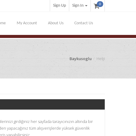
0
Sign Up
Sign In
ome
My Account
About Us
Contact Us
Baykusoglu
Help
ilerinizi girdiğiniz her sayfada tarayıcınızın altında bir
zden yapacağınız tüm alışverişlerde yüksek güvenlik
iş yapabilirsiniz.